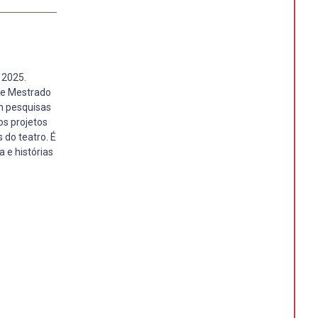
 2025.
 e Mestrado
om pesquisas
os projetos
 do teatro. É
a e histórias