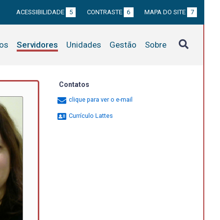
ACESSIBILIDADE
5
CONTRASTE
6
MAPA DO SITE
7
tos
Servidores
Unidades
Gestão
Sobre
Contatos
clique para ver o e-mail
Currículo Lattes