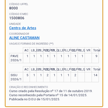
CÓDIGO UFPEL
8000
CÓDIGO E-MEC
1500806
UNIDADE
Centro de Artes
COORDENADOR
ALINE CASTAMAN
VAGAS E FORMAS DE INGRESSO (**)
AC
LB_EP
LB_PCD
LB_PPI
LB_Q
LI_EP
LI_PCD
LI_PPI
LI_Q
VR
Total
PAVE
1
1
1
1
1
1
1
1
1
9
2026/1
AC
LB_EP
LB_PCD
LB_PPI
LB_Q
LI_EP
LI_PCD
LI_PPI
LI_Q
VR
Total
SISU
5
1
1
2
1
1
1
2
14
2026/1
CRIAÇÃO E RECONHECIMENTO
Curso criado pela Resolução nº 17 de 11 de outubro 2019.
Curso reconhecido pela Portaria nº 15 de 14/01/2025.
Publicada no D.O.U de 15/01/2025.