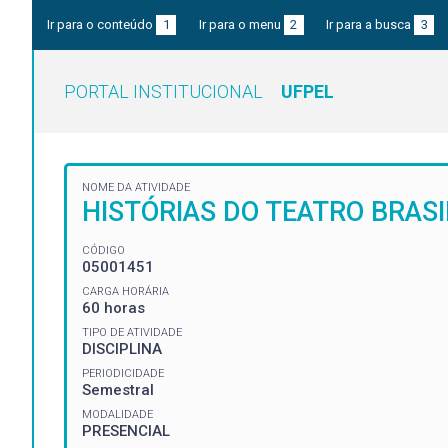
Ir para o conteúdo
1
Ir para o menu
2
Ir para a busca
3
PORTAL INSTITUCIONAL
UFPEL
NOME DA ATIVIDADE
HISTÓRIAS DO TEATRO BRASIL
CÓDIGO
05001451
CARGA HORÁRIA
60 horas
TIPO DE ATIVIDADE
DISCIPLINA
PERIODICIDADE
Semestral
MODALIDADE
PRESENCIAL