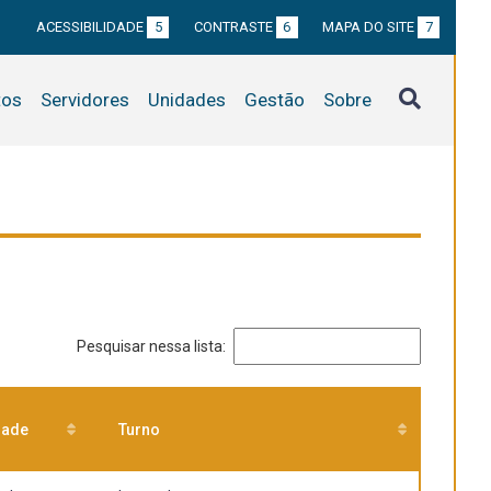
ACESSIBILIDADE
5
CONTRASTE
6
MAPA DO SITE
7
tos
Servidores
Unidades
Gestão
Sobre
Pesquisar nessa lista:
dade
Turno