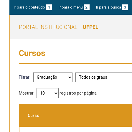
Ir para o conteúdo
1
Ir para o menu
2
Ir para a busca
3
PORTAL INSTITUCIONAL
UFPEL
Cursos
Filtrar:
Mostrar
registros por página
Curso