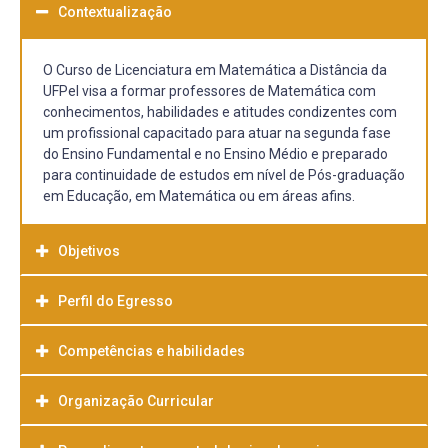
Contextualização
O Curso de Licenciatura em Matemática a Distância da
UFPel visa a formar professores de Matemática com
conhecimentos, habilidades e atitudes condizentes com
um profissional capacitado para atuar na segunda fase
do Ensino Fundamental e no Ensino Médio e preparado
para continuidade de estudos em nível de Pós-graduação
em Educação, em Matemática ou em áreas afins.
Objetivos
Perfil do Egresso
Competências e habilidades
O curso tem por objetivo formar professores de
Matemática para a segunda fase do ensino fundamental
e para o ensino médio, que seja um profissional, detentor
Organização Curricular
das características abaixo descritas: - Domínio do
conhecimento matemático específico e não trivial, tendo