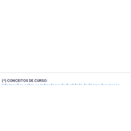
(*) CONCEITOS DE CURSO:
Informações sobre os Indicadores de Qualidade do Ensino Superior no
Portal INEP
(**) FORMAS DE INGRESSO:
Localização e contatos