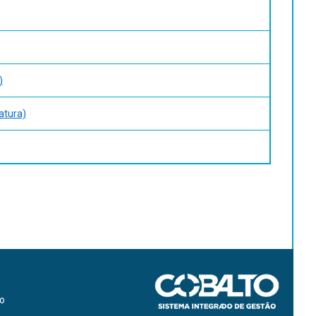
)
atura)
ão