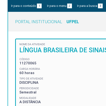
Ir para o conteúdo
1
Ir para o menu
2
Ir para a busca
3
PORTAL INSTITUCIONAL
UFPEL
NOME DA ATIVIDADE
LÍNGUA BRASILEIRA DE SINAI
CÓDIGO
11270065
CARGA HORÁRIA
60 horas
TIPO DE ATIVIDADE
DISCIPLINA
PERIODICIDADE
Semestral
MODALIDADE
A DISTÂNCIA