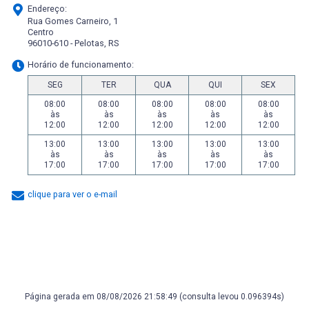
Endereço:
Rua Gomes Carneiro, 1
Centro
96010-610 - Pelotas, RS
Horário de funcionamento:
SEG
TER
QUA
QUI
SEX
08:00
08:00
08:00
08:00
08:00
às
às
às
às
às
12:00
12:00
12:00
12:00
12:00
13:00
13:00
13:00
13:00
13:00
às
às
às
às
às
17:00
17:00
17:00
17:00
17:00
clique para ver o e-mail
Página gerada em 08/08/2026 21:58:49 (consulta levou 0.096394s)