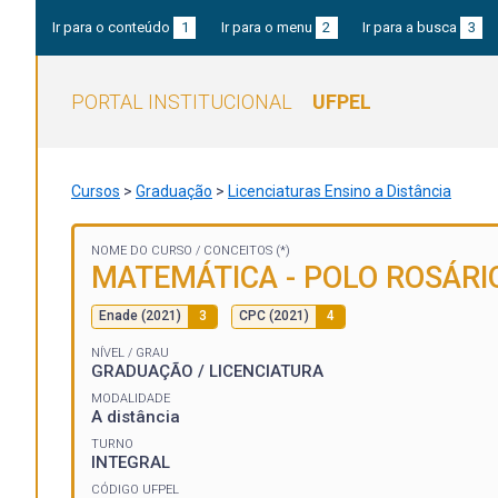
Ir para o conteúdo
1
Ir para o menu
2
Ir para a busca
3
PORTAL INSTITUCIONAL
UFPEL
Cursos
>
Graduação
>
Licenciaturas Ensino a Distância
NOME DO CURSO /
CONCEITOS (*)
MATEMÁTICA - POLO ROSÁRI
Enade (2021)
3
CPC (2021)
4
NÍVEL / GRAU
GRADUAÇÃO / LICENCIATURA
MODALIDADE
A distância
TURNO
INTEGRAL
CÓDIGO UFPEL