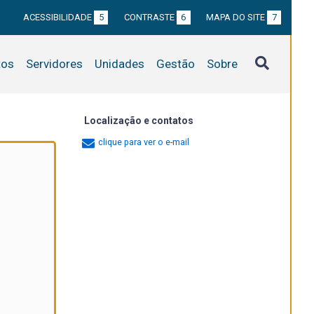
ACESSIBILIDADE
5
CONTRASTE
6
MAPA DO SITE
7
tos
Servidores
Unidades
Gestão
Sobre
Localização e contatos
clique para ver o e-mail