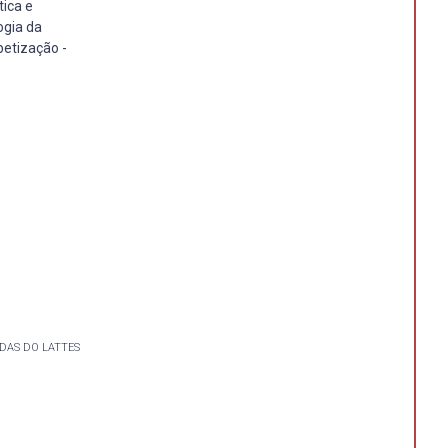
ica e
ogia da
etização -
DAS DO LATTES