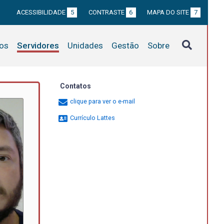
ACESSIBILIDADE
5
CONTRASTE
6
MAPA DO SITE
7
tos
Servidores
Unidades
Gestão
Sobre
Contatos
clique para ver o e-mail
Currículo Lattes