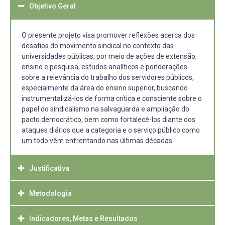
Objetivo Geral
O presente projeto visa promover reflexões acerca dos
desafios do movimento sindical no contexto das
universidades públicas, por meio de ações de extensão,
ensino e pesquisa, estudos analíticos e ponderações
sobre a relevância do trabalho dos servidores públicos,
especialmente da área do ensino superior, buscando
instrumentalizá-los de forma crítica e consciente sobre o
papel do sindicalismo na salvaguarda e ampliação do
pacto democrático, bem como fortalecê-los diante dos
ataques diários que a categoria e o serviço público como
um todo vêm enfrentando nas últimas décadas.
Justificativa
Metodologia
O movimento sindical ou sindicalismo é um movimento
existente em todo o mundo e que propõe o
fortalecimento dos sindicatos, para assim, fortalecer
Indicadores, Metas e Resultados
A metodologia do projeto foi construída com o objetivo de