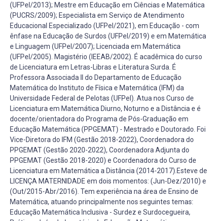
(UFPel/2013); Mestre em Educação em Ciências e Matemática
(PUCRS/2009); Especialista em Serviço de Atendimento
Educacional Especializado (UFPel/2021), em Educação - com
ênfase na Educação de Surdos (UFPel/2019) e em Matemática
e Linguagem (UFPel/2007); Licenciada em Matemática
(UFPel/2005). Magistério (IEEAB/2002). É acadêmica do curso
de Licenciatura em Letras-Libras e Literatura Surda. É
Professora Associada II do Departamento de Educação
Matemática do Instituto de Física e Matemática (IFM) da
Universidade Federal de Pelotas (UFPel). Atua nos Curso de
Licenciatura em Matemática Diurno, Noturno e a Distância e é
docente/orientadora do Programa de Pós-Graduação em
Educação Matemática (PPGEMAT) - Mestrado e Doutorado. Foi
Vice-Diretora do IFM (Gestão 2018-2022), Coordenadora do
PPGEMAT (Gestão 2020-2022), Coordenadora Adjunta do
PPGEMAT (Gestão 2018-2020) e Coordenadora do Curso de
Licenciatura em Matemática a Distância (2014-2017).Esteve de
LICENÇA MATERNIDADE em dois momentos: (Jun-Dez/2010) e
(Out/2015-Abr/2016). Tem experiência na área de Ensino de
Matemática, atuando principalmente nos seguintes temas:
Educação Matemática Inclusiva - Surdez e Surdocegueira,