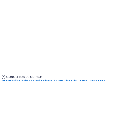
(*) CONCEITOS DE CURSO:
Informações sobre os Indicadores de Qualidade do Ensino Superior no
Portal INEP
(**) FORMAS DE INGRESSO:
Localização e contatos