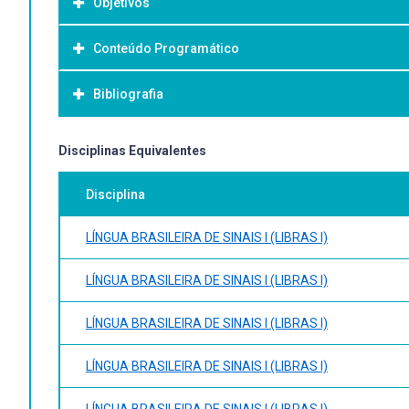
Objetivos
Conteúdo Programático
Objetivo Geral:
Bibliografia
Bibliografia Básica:
Disciplinas Equivalentes
Disciplina
LÍNGUA BRASILEIRA DE SINAIS I (LIBRAS I)
LÍNGUA BRASILEIRA DE SINAIS I (LIBRAS I)
LÍNGUA BRASILEIRA DE SINAIS I (LIBRAS I)
LÍNGUA BRASILEIRA DE SINAIS I (LIBRAS I)
LÍNGUA BRASILEIRA DE SINAIS I (LIBRAS I)