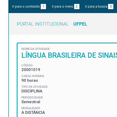
Ir para o conteúdo
1
Ir para o menu
2
Ir para a busca
3
PORTAL INSTITUCIONAL
UFPEL
NOME DA ATIVIDADE
LÍNGUA BRASILEIRA DE SINAIS 
CÓDIGO
20001019
CARGA HORÁRIA
90 horas
TIPO DE ATIVIDADE
DISCIPLINA
PERIODICIDADE
Semestral
MODALIDADE
A DISTÂNCIA