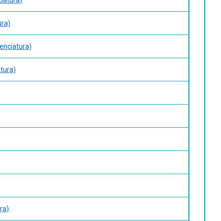
ura)
cenciatura)
atura)
ura)