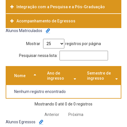
Integração com a Pesquisa e a Pós-Graduação
Acompanhamento de Egressos
Alunos Matriculados
Mostrar
registros por página
Pesquisar nessa lista:
Ano de
Semestre de
Nome
ingresso
ingresso
Nenhum registro encontrado
Mostrando 0 até 0 de 0 registros
Anterior
Próxima
Alunos Egressos