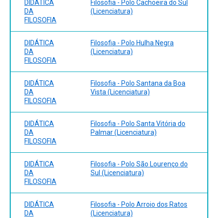
▪ Instrumentalização para o ensino e para a
filosofar. São Paulo: Scipione, 2000.
DIDÁTICA
Filosofia - Polo Cachoeira do Sul
aprendizagem da filosofia;
DA
(Licenciatura)
FILOSOFIA
▪ Atividades/exercício de aprofundamento;
▪ Abordagem temática X Abordagem histórica?
▪ A elaboração de planos de aula;
DIDÁTICA
Filosofia - Polo Hulha Negra
▪ Avaliação;
DA
(Licenciatura)
FILOSOFIA
DIDÁTICA
Filosofia - Polo Santana da Boa
DA
Vista (Licenciatura)
FILOSOFIA
DIDÁTICA
Filosofia - Polo Santa Vitória do
DA
Palmar (Licenciatura)
FILOSOFIA
DIDÁTICA
Filosofia - Polo São Lourenço do
DA
Sul (Licenciatura)
FILOSOFIA
DIDÁTICA
Filosofia - Polo Arroio dos Ratos
DA
(Licenciatura)