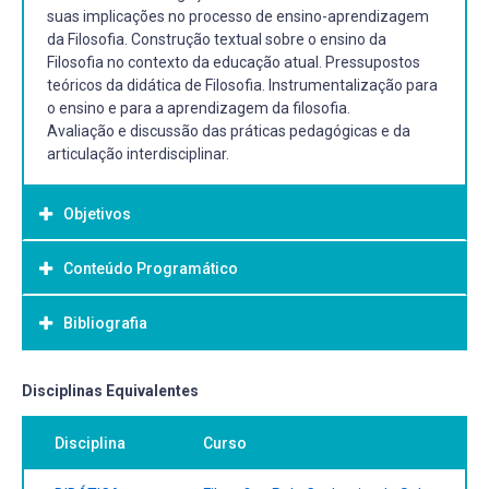
suas implicações no processo de ensino-aprendizagem
da Filosofia. Construção textual sobre o ensino da
Filosofia no contexto da educação atual. Pressupostos
teóricos da didática de Filosofia. Instrumentalização para
o ensino e para a aprendizagem da filosofia.
Avaliação e discussão das práticas pedagógicas e da
articulação interdisciplinar.
Objetivos
Conteúdo Programático
Objetivo Geral:
▪ Analisar o material didático – principalmente livros
Bibliografia
▪ As tendências pedagógicas e sua importância no
didáticos – de filosofia para o Ensino Médio;
processo de ensino-aprendizagem em Filosofia;
▪ Refletir sobre o processo do ensino-aprendizagem em
▪ Pressupostos teóricos da didática de Filosofia;
Filosofia;
Bibliografia Básica:
Disciplinas Equivalentes
▪ A transposição didática de temas e questões de Ética,
▪ Reunir e investigar os planos de aula de Filosofia,
Bioética Política e Cidadania;
CHAUÍ, Marilena. Convite à filosofia. 5ª ed. São Paulo:
desenvolvidos nas escolas, tendo em vista sua
Disciplina
Curso
▪ Importância e sentido da Filosofia nos Currículos da
Ática, 1995. CHAUÍ, Marilena. Filosofia. Série Novo Ensino
contextualização interdisciplinar.
Educação Básica;
Médio. São Paulo: Ática, 2002. CORDI, Cassiano et al. Para