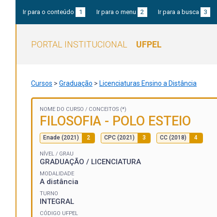
Ir para o conteúdo
1
Ir para o menu
2
Ir para a busca
3
PORTAL INSTITUCIONAL
UFPEL
Cursos
>
Graduação
>
Licenciaturas Ensino a Distância
NOME DO CURSO /
CONCEITOS (*)
FILOSOFIA - POLO ESTEIO
Enade (2021)
2
CPC (2021)
3
CC (2018)
4
NÍVEL / GRAU
GRADUAÇÃO / LICENCIATURA
MODALIDADE
A distância
TURNO
INTEGRAL
CÓDIGO UFPEL