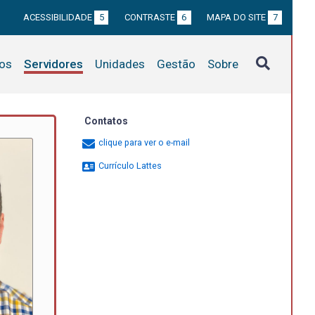
ACESSIBILIDADE
5
CONTRASTE
6
MAPA DO SITE
7
tos
Servidores
Unidades
Gestão
Sobre
Contatos
clique para ver o e-mail
Currículo Lattes