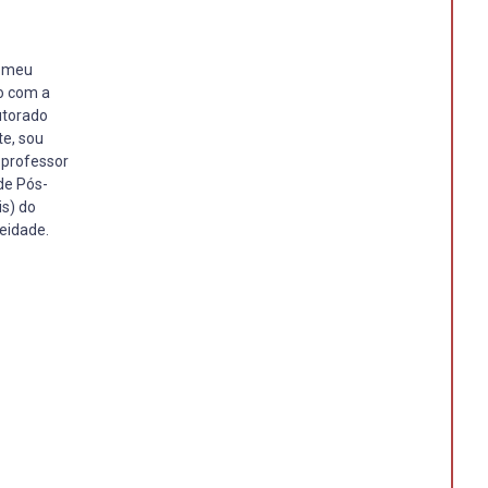
i meu
ão com a
utorado
te, sou
 professor
de Pós-
is) do
neidade.