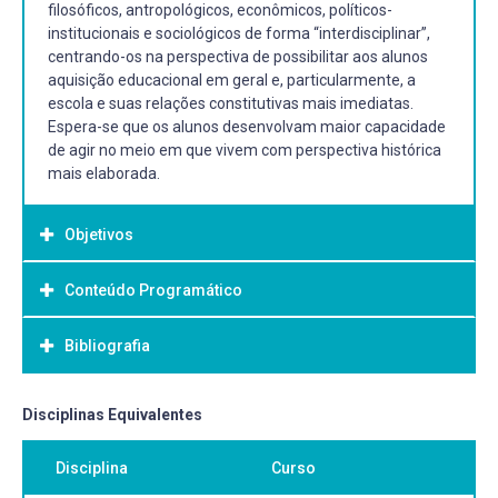
filosóficos, antropológicos, econômicos, políticos-
institucionais e sociológicos de forma “interdisciplinar”,
centrando-os na perspectiva de possibilitar aos alunos
aquisição educacional em geral e, particularmente, a
escola e suas relações constitutivas mais imediatas.
Espera-se que os alunos desenvolvam maior capacidade
de agir no meio em que vivem com perspectiva histórica
mais elaborada.
Objetivos
Conteúdo Programático
Objetivo Geral:
Possibilitar aos alunos a aquisição progressiva de
Bibliografia
Categorias filosóficas apropriadas para o estudo de
sensibilidade e competência para compreender e
educação em geral e da escola. Estudar as categorias
conceituar a realidade educacional em geral e da escola,
históricas para o estudo da educação em geral e da
através do estudo e das categorias de fundamentos da
Bibliografia Básica:
Disciplinas Equivalentes
escola. Categorias históricas apropriadas para o estudo
educação.
geral e da escola. Categorias antropológicas apropriadas
ARANHA, Maria Lúcia de Arruda. Filosofia da Educação.
Disciplina
Curso
para o estudo geral e da escola. Categorias sociológicas
São Paulo: Editora Moderna, 1990. PINZANI, A. Teoria
apropriadas para o estudo geral e da escola.
Crítica e Justiça Social. Florianópolis: Nefiponline, 2012.