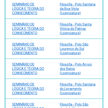
NEPFIL, 2013. HAX, B. Pensamento e Objeto. Pelotas:
SEMINÁRIO DE
Filosofia - Polo Santana
NEPFIL, 2015. FERREIRA, E. Dossiê Wittgenstein.
LÓGICA E TEORIA DO
da Boa Vista
Dissertatio Revista de Filosofia, 2015.
CONHECIMENTO
(Licenciatura)
SEMINÁRIO DE
Filosofia - Polo Santa
LÓGICA E TEORIA DO
Vitória do Palmar
CONHECIMENTO
(Licenciatura)
SEMINÁRIO DE
Filosofia - Polo São
LÓGICA E TEORIA DO
Lourenço do Sul
CONHECIMENTO
(Licenciatura)
SEMINÁRIO DE
Filosofia - Polo Arroio
LÓGICA E TEORIA DO
dos Ratos
CONHECIMENTO
(Licenciatura)
SEMINÁRIO DE
Filosofia - Polo Santana
LÓGICA E TEORIA DO
do Livramento
CONHECIMENTO
(Licenciatura)
SEMINÁRIO DE
Filosofia - Polo São