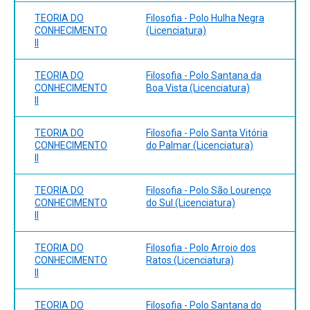
LAKATOS & MUSGRAVE, org. A Crítica e o
▪ Alguns Exemplos históricos
TEORIA DO
Filosofia - Polo Hulha Negra
Desenvolvimento do Conhecimento. Cultrix. 1979. LOSEE,
O empirismo de Locke e Hume;
CONHECIMENTO
(Licenciatura)
J. Introdução Histórica à Filosofia da Ciência. Itatiaia. Belo
II
O racionalismo de Leibniz;
Horizonte. 1979. LUZ, Alexandre M. Conhecimento e
O idealismo transcendental de Kant;
Justificação. Pelotas: NEPFil, 2013. REALE, Giovanni.
TEORIA DO
Filosofia - Polo Santana da
História da Filosofia – do humanismo a Descartes. Vol. 3
CONHECIMENTO
Boa Vista (Licenciatura)
▪ Tendências contemporâneas
São Paulo, Paulus: 2004. ______. História da Filosofia – de
II
Teoria do conhecimento e filosofia da ciência;
Spinoza a Kant. Vol. 4. São Paulo, Paulus: 2004.
Epistemologia naturalizada;
TEORIA DO
Filosofia - Polo Santa Vitória
CONHECIMENTO
do Palmar (Licenciatura)
▪ A análise do conceito de saber;
II
TEORIA DO
Filosofia - Polo São Lourenço
CONHECIMENTO
do Sul (Licenciatura)
II
TEORIA DO
Filosofia - Polo Arroio dos
CONHECIMENTO
Ratos (Licenciatura)
II
TEORIA DO
Filosofia - Polo Santana do