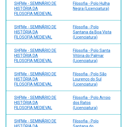
RACHELS, James. A Coisa Certa a Fazer. Porto Alegre:
SHFMe - SEMINÁRIO DE
Filosofia - Polo Hulha
Grupo A, 2014. SANT`ANNA, Adonai. O que é um Axioma?
HISTÓRIA DA
Negra (Licenciatura)
São Paulo: Manole, 2003. MACKENZIE, Lain. Política:
FILOSOFIA MEDIEVAL
Conceitos-Chave em Filosofia. Porto Alegre: Artmed,
2011. COSENZA, Ramon M. Por que não somos Racionais.
SHFMe - SEMINÁRIO DE
Filosofia - Polo
Porto Alegre: Artmed, 2016. BROUGHTON, Janet.
HISTÓRIA DA
Santana da Boa Vista
Descartes. Porto Alegre: Artmed, 2011.
FILOSOFIA MEDIEVAL
(Licenciatura)
SHFMe - SEMINÁRIO DE
Filosofia - Polo Santa
HISTÓRIA DA
Vitória do Palmar
FILOSOFIA MEDIEVAL
(Licenciatura)
SHFMe - SEMINÁRIO DE
Filosofia - Polo São
HISTÓRIA DA
Lourenço do Sul
FILOSOFIA MEDIEVAL
(Licenciatura)
SHFMe - SEMINÁRIO DE
Filosofia - Polo Arroio
HISTÓRIA DA
dos Ratos
FILOSOFIA MEDIEVAL
(Licenciatura)
SHFMe - SEMINÁRIO DE
Filosofia - Polo
HISTÓRIA DA
Santana do