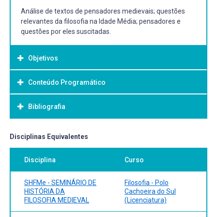
Análise de textos de pensadores medievais; questões
relevantes da filosofia na Idade Média; pensadores e
questões por eles suscitadas.
Objetivos
Conteúdo Programático
Objetivo Geral:
Estudar um tema (ou autor) ligado ao pensamento
Bibliografia
filosófico da Idade Média;
Aprofundar a reflexão em torno do "espírito da filosofia
medieval";
Bibliografia Básica:
Disciplinas Equivalentes
Identificar questões relevantes em torno à filosofia da
SANTOS, Robinson. Introdução à Filosofia. Pelotas: Nepfil
Idade Média;
Disciplina
Curso
online, 2013. KRAUT, Richard. Aristóteles e a Ética à
Nicômaco. Porto Alegre: Artmed, 2011. KRAUT, Richard.
Platão. Porto Alegre: Artmed, 2011
SHFMe - SEMINÁRIO DE
Filosofia - Polo
HISTÓRIA DA
Cachoeira do Sul
FILOSOFIA MEDIEVAL
(Licenciatura)
Bibliografia Complementar: