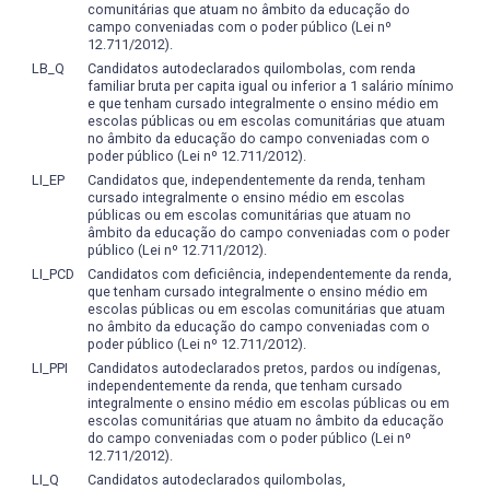
níveis que envolvem processos de gestão. Que, para além
comunitárias que atuam no âmbito da educação do
campo conveniadas com o poder público (Lei nº
das competências específicas do campo, possa relacionar
12.711/2012).
saberes e compreender a necessidade de formação
LB_Q
Candidatos autodeclarados quilombolas, com renda
continuada a partir de outros mecanismos e instituições,
familiar bruta per capita igual ou inferior a 1 salário mínimo
para além da formação ofertada por esta Instituição de
e que tenham cursado integralmente o ensino médio em
escolas públicas ou em escolas comunitárias que atuam
Ensino Superior.
no âmbito da educação do campo conveniadas com o
poder público (Lei nº 12.711/2012).
LI_EP
Candidatos que, independentemente da renda, tenham
cursado integralmente o ensino médio em escolas
públicas ou em escolas comunitárias que atuam no
âmbito da educação do campo conveniadas com o poder
público (Lei nº 12.711/2012).
LI_PCD
Candidatos com deficiência, independentemente da renda,
que tenham cursado integralmente o ensino médio em
escolas públicas ou em escolas comunitárias que atuam
no âmbito da educação do campo conveniadas com o
poder público (Lei nº 12.711/2012).
LI_PPI
Candidatos autodeclarados pretos, pardos ou indígenas,
independentemente da renda, que tenham cursado
integralmente o ensino médio em escolas públicas ou em
escolas comunitárias que atuam no âmbito da educação
do campo conveniadas com o poder público (Lei nº
12.711/2012).
LI_Q
Candidatos autodeclarados quilombolas,