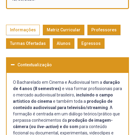
Informações
Matriz Curricular
Professores
Turmas Ofertadas
Alunos
Egressos
Contextualização
O Bacharelado em Cinema e Audiovisual tem a
duração
de 4 anos (8 semestres)
e visa formar profissionais para
o mercado audiovisual brasileiro,
incluindo o campo
artístico do cinema
e também toda a
produção de
conteúdo audiovisual para televisão/streaming
. A
formação é centrada em um diálogo teórico/prático que
perpassa conhecimentos da
produção de imagem-
câmera (ou
live-action
) e do som
para conteúdo
ficcional ou documental, experimentais, videoclipes e