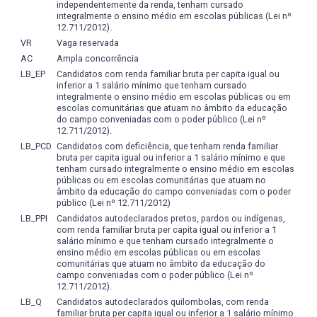
independentemente da renda, tenham cursado
integralmente o ensino médio em escolas públicas (Lei nº
12.711/2012).
VR
Vaga reservada
AC
Ampla concorrência
LB_EP
Candidatos com renda familiar bruta per capita igual ou
inferior a 1 salário mínimo que tenham cursado
integralmente o ensino médio em escolas públicas ou em
escolas comunitárias que atuam no âmbito da educação
do campo conveniadas com o poder público (Lei nº
12.711/2012).
LB_PCD
Candidatos com deficiência, que tenham renda familiar
bruta per capita igual ou inferior a 1 salário mínimo e que
tenham cursado integralmente o ensino médio em escolas
públicas ou em escolas comunitárias que atuam no
âmbito da educação do campo conveniadas com o poder
público (Lei nº 12.711/2012)
LB_PPI
Candidatos autodeclarados pretos, pardos ou indígenas,
com renda familiar bruta per capita igual ou inferior a 1
salário mínimo e que tenham cursado integralmente o
ensino médio em escolas públicas ou em escolas
comunitárias que atuam no âmbito da educação do
campo conveniadas com o poder público (Lei nº
12.711/2012).
LB_Q
Candidatos autodeclarados quilombolas, com renda
familiar bruta per capita igual ou inferior a 1 salário mínimo