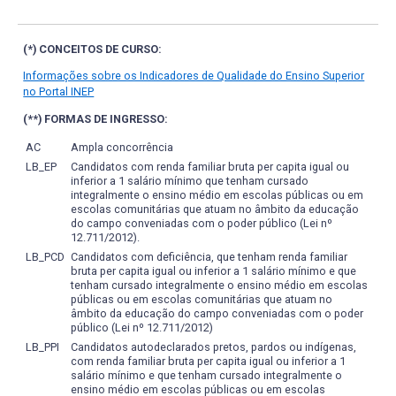
área, Saber trabalhar em equipe, desenvolvendo relações
do Sul.
Baixar
pesquisa acadêmica nos campos da história, da estética,
que facilitem a realização coletiva de um produto. Cabe
da crítica e da preservação. Economia e política do cinema
também o acréscimo de que a formação promovida pelo
(*) CONCEITOS DE CURSO:
e do audiovisual – voltada para a gestão e a produção, a
curso de Cinema e Audiovisual da UFPEL visa como
distribuição e a exibição, as políticas públicas para o setor,
competência do profissional a capacidade de diálogo com
Informações sobre os Indicadores de Qualidade do Ensino Superior
a legislação, a organização de mostras, cineclubes e
no Portal INEP
os setores produtivos do audiovisual no contexto
acervos, e as questões oriundas do campo ético e político.
brasileiro e em outros contextos. Neste sentido, é
(**) FORMAS DE INGRESSO:
Além do compromisso com formação nestas quatro
necessária a compreensão das tríades formadoras do
áreas expressas no documento das diretrizes, o bacharel
AC
Ampla concorrência
espaço audiovisual (SILVA, 2009) a partir do núcleo
em Cinema e Audiovisual deve ser um profissional capaz
LB_EP
Candidatos com renda familiar bruta per capita igual ou
produção, exibição e distribuição, assim como as outras
de compreender sua atuação no espaço audiovisual tanto
inferior a 1 salário mínimo que tenham cursado
relações formadoras deste espaço que são decorrentes
integralmente o ensino médio em escolas públicas ou em
a partir da prática profissional específica, quanto a partir
deste núcleo. Também é competência do profissional a
escolas comunitárias que atuam no âmbito da educação
de uma visão sobre as questões políticas, institucionais e
sensibilidade as mudanças contínuas na formação do
do campo conveniadas com o poder público (Lei nº
mercadológicas da produção audiovisual brasileira. Deve
12.711/2012).
campo audiovisual a partir da expansão do núcleo da
também, a partir de determinadas proximidades com a
LB_PCD
Candidatos com deficiência, que tenham renda familiar
atividade cinematográfica.
bruta per capita igual ou inferior a 1 salário mínimo e que
ciência, ser capaz de desenvolver pesquisas no campo do
tenham cursado integralmente o ensino médio em escolas
cinema que possam desdobrar especialmente em sua
públicas ou em escolas comunitárias que atuam no
futura inserção na pós-graduação stricto-sensu, cursos
âmbito da educação do campo conveniadas com o poder
de mestrado e doutorado, podendo vir a adquirir
público (Lei nº 12.711/2012)
competências para o exercício da docência na área.
LB_PPI
Candidatos autodeclarados pretos, pardos ou indígenas,
com renda familiar bruta per capita igual ou inferior a 1
Espera-se também que o profissional possa empreender
salário mínimo e que tenham cursado integralmente o
e relacionar sua prática profissional com os diferentes
ensino médio em escolas públicas ou em escolas