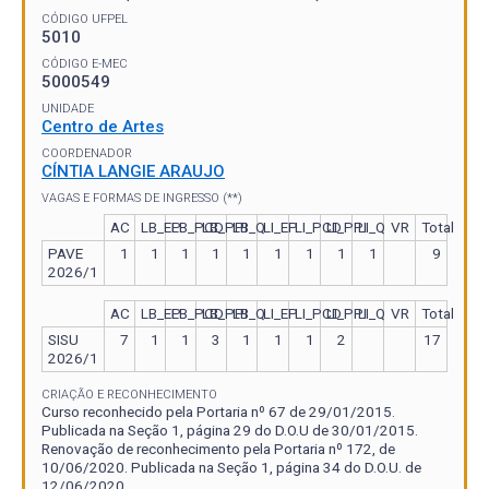
CÓDIGO UFPEL
5010
CÓDIGO E-MEC
5000549
UNIDADE
Centro de Artes
COORDENADOR
CÍNTIA LANGIE ARAUJO
VAGAS E FORMAS DE INGRESSO (**)
AC
LB_EP
LB_PCD
LB_PPI
LB_Q
LI_EP
LI_PCD
LI_PPI
LI_Q
VR
Total
PAVE
1
1
1
1
1
1
1
1
1
9
2026/1
AC
LB_EP
LB_PCD
LB_PPI
LB_Q
LI_EP
LI_PCD
LI_PPI
LI_Q
VR
Total
SISU
7
1
1
3
1
1
1
2
17
2026/1
CRIAÇÃO E RECONHECIMENTO
Curso reconhecido pela Portaria nº 67 de 29/01/2015.
Publicada na Seção 1, página 29 do D.O.U de 30/01/2015.
Renovação de reconhecimento pela Portaria nº 172, de
10/06/2020. Publicada na Seção 1, página 34 do D.O.U. de
12/06/2020.