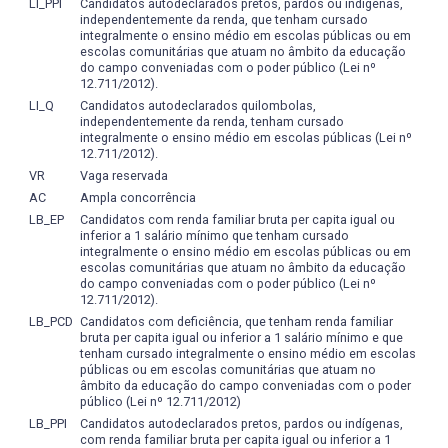
para avaliar a apreensão do aluno dos distintos princípios
LI_PPI
Candidatos autodeclarados pretos, pardos ou indígenas,
conclusão, também é de criar uma base epistemológica
independentemente da renda, que tenham cursado
e técnicas relacionados à dança e suas especificidades na
que subsidie e se integre com o futuro Programa de Pós-
integralmente o ensino médio em escolas públicas ou em
educação, é necessário levar em conta:
Graduação, que pretende ser criado na área. Tais linhas
escolas comunitárias que atuam no âmbito da educação
c) domínio técnico-artístico do movimento, quando a
do campo conveniadas com o poder público (Lei nº
serão tomadas como ponto de partida para a criação de
disciplina o exigir;
12.711/2012).
Linhas de Pesquisa para o PPG.
d) domínio técnico-artístico da linguagem, quando a
LI_Q
Candidatos autodeclarados quilombolas,
Seguindo este raciocínio, cabe destacar que o Curso de
independentemente da renda, tenham cursado
disciplina o exigir;
Dança-Licenciatura da UFPel é um curso novo na
integralmente o ensino médio em escolas públicas (Lei nº
d) capacidade de ser espontâneo na relação com o
12.711/2012).
instituição, tendo formado, até o final do ano de 2013,
movimento.
apenas duas turmas, que resultam num total de 13
VR
Vaga reservada
e) ampliação da complexidade na construção de cenas e
licenciados. Por ser um curso novo, o mesmo ainda
AC
Ampla concorrência
coreografias individuais e em grupo;
encontra-se em processo de qualificação infra-estrutural,
LB_EP
Candidatos com renda familiar bruta per capita igual ou
f) desenvolvimento e ampliação de suas possibilidades de
inferior a 1 salário mínimo que tenham cursado
tanto no que se refere às demandas espaciais e de
movimento e criatividade em atividades práticas e jogos
integralmente o ensino médio em escolas públicas ou em
equipamentos, quando de recursos humanos.
escolas comunitárias que atuam no âmbito da educação
propostos em aula.
Tendo, então, como referência este cenário, vale
do campo conveniadas com o poder público (Lei nº
Em qualquer um desses casos, o que se deve avaliar não
12.711/2012).
mencionar que ainda não foi criado um curso de pós-
é a quantidade de conhecimento adquirido, mas a
LB_PCD
Candidatos com deficiência, que tenham renda familiar
graduação específico na área de dança. Deste modo, o
capacidade de acioná-los e de buscar outros para realizar
bruta per capita igual ou inferior a 1 salário mínimo e que
que tem sido feito em prol dos egressos, e mesmo atuais
tenham cursado integralmente o ensino médio em escolas
o que é proposto. Portanto, os instrumentos de avaliação
alunos interessados em ingressar em algum curso de
públicas ou em escolas comunitárias que atuam no
só cumprem com sua finalidade se puderem diagnosticar
pós-graduação, é um encaminhamento para os
âmbito da educação do campo conveniadas com o poder
o uso funcional e contextualizado dos conhecimentos.
público (Lei nº 12.711/2012)
Programas de Pós-Graduação já existentes na instituição,
A avaliação do aluno (da aprendizagem) é também
LB_PPI
Candidatos autodeclarados pretos, pardos ou indígenas,
articulados com áreas afins, tais como Educação e Artes
com renda familiar bruta per capita igual ou inferior a 1
pensada como uma avaliação do professor (do ensino),