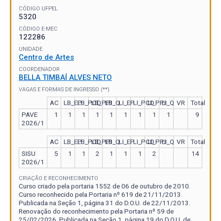
CÓDIGO UFPEL
5320
CÓDIGO E-MEC
122286
UNIDADE
Centro de Artes
COORDENADOR
BELLA TIMBAÍ ALVES NETO
VAGAS E FORMAS DE INGRESSO (**)
AC
LB_EP
LB_PCD
LB_PPI
LB_Q
LI_EP
LI_PCD
LI_PPI
LI_Q
VR
Total
PAVE
1
1
1
1
1
1
1
1
1
9
2026/1
AC
LB_EP
LB_PCD
LB_PPI
LB_Q
LI_EP
LI_PCD
LI_PPI
LI_Q
VR
Total
SISU
5
1
1
2
1
1
1
2
14
2026/1
CRIAÇÃO E RECONHECIMENTO
Curso criado pela portaria 1552 de 06 de outubro de 2010.
Curso reconhecido pela Portaria nº 619 de 21/11/2013.
Publicada na Seção 1, página 31 do D.O.U. de 22/11/2013.
Renovação do reconhecimento pela Portaria nº 59 de
25/02/2026. Publicada na Seção 1, página 19 do D.O.U. de