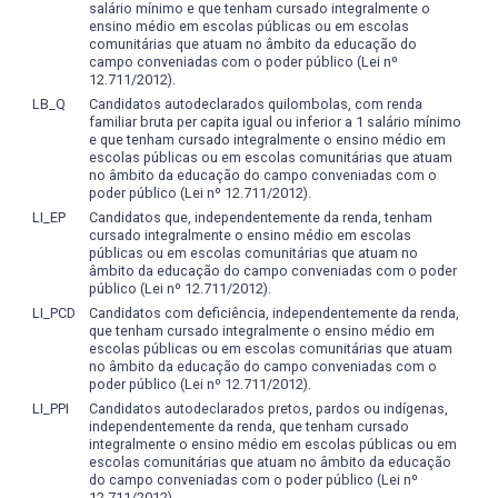
Visuais, ou mesmo para cursos de pós-graduação em
salário mínimo e que tenham cursado integralmente o
coerente com uma abordagem metodológica dialógica,
Dança que são oferecidos por outras instituições, até que
ensino médio em escolas públicas ou em escolas
que busca desfazer a dicotomia ensino-aprendizagem.
comunitárias que atuam no âmbito da educação do
seja possível realizar a integração com um PPG
No entanto, deve-se ressaltar que a avaliação já se inicia
campo conveniadas com o poder público (Lei nº
vocacionado para a dança, que deve ser implementado
12.711/2012).
no processo de estudo e formação, pois o
no futuro.
LB_Q
Candidatos autodeclarados quilombolas, com renda
acompanhamento dos alunos deverá ser constante e
familiar bruta per capita igual ou inferior a 1 salário mínimo
resultar na constatação de dúvidas e conhecimentos que
e que tenham cursado integralmente o ensino médio em
se desenvolvem ou apresentam em sala de aula.
escolas públicas ou em escolas comunitárias que atuam
no âmbito da educação do campo conveniadas com o
Como a atuação do Licenciado em Dança é de natureza
poder público (Lei nº 12.711/2012).
multidisciplinar, avaliar as competências profissionais no
LI_EP
Candidatos que, independentemente da renda, tenham
processo de formação é da mesma forma, uma tarefa
cursado integralmente o ensino médio em escolas
diversificada. Embora seja mais difícil avaliar
públicas ou em escolas comunitárias que atuam no
âmbito da educação do campo conveniadas com o poder
competências profissionais do que assimilação de
público (Lei nº 12.711/2012).
conteúdos convencionais, existem muitos instrumentos
LI_PCD
Candidatos com deficiência, independentemente da renda,
para isso. Nesse sentido, apesar da aplicação de provas
que tenham cursado integralmente o ensino médio em
ser um método mais recorrente, o curso sempre que
escolas públicas ou em escolas comunitárias que atuam
possível irá também se valer de outros métodos para a
no âmbito da educação do campo conveniadas com o
poder público (Lei nº 12.711/2012).
avaliação do aluno. Seguem, então, algumas
LI_PPI
Candidatos autodeclarados pretos, pardos ou indígenas,
possibilidades:
independentemente da renda, que tenham cursado
- Realização de Seminários em grupos;
integralmente o ensino médio em escolas públicas ou em
- Reflexão a partir de temas pré-estabelecidos;
escolas comunitárias que atuam no âmbito da educação
do campo conveniadas com o poder público (Lei nº
- Produção intelectual realizada a partir de pesquisa.
12.711/2012).