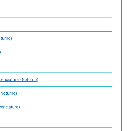
oturno)
)
icenciatura - Noturno)
- Noturno)
cenciatura)