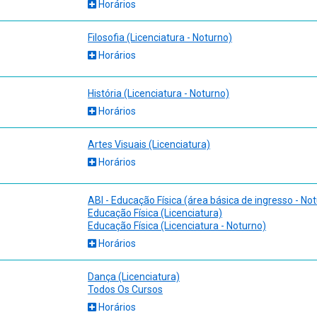
Horários
a e Trabalho Docente. Educação: Teoria e Prática, v. 21, n. 38, p. 59-7
Filosofia (Licenciatura - Noturno)
Horários
História (Licenciatura - Noturno)
Horários
Artes Visuais (Licenciatura)
Horários
ABI - Educação Física (área básica de ingresso - No
Educação Física (Licenciatura)
Educação Física (Licenciatura - Noturno)
Horários
Dança (Licenciatura)
Todos Os Cursos
Horários