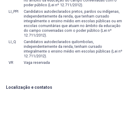
no âmbito da educação do campo conveniadas com o
poder público (Lei nº 12.711/2012).
LI_PPI
Candidatos autodeclarados pretos, pardos ou indígenas,
independentemente da renda, que tenham cursado
integralmente o ensino médio em escolas públicas ou em
escolas comunitárias que atuam no âmbito da educação
do campo conveniadas com o poder público (Lei nº
12.711/2012).
LI_Q
Candidatos autodeclarados quilombolas,
independentemente da renda, tenham cursado
integralmente o ensino médio em escolas públicas (Lei nº
12.711/2012).
VR
Vaga reservada
Localização e contatos