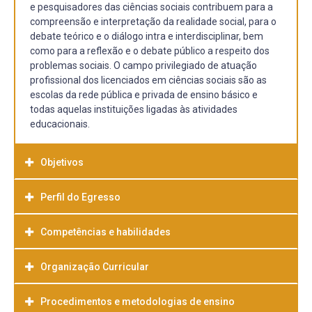
e pesquisadores das ciências sociais contribuem para a
compreensão e interpretação da realidade social, para o
debate teórico e o diálogo intra e interdisciplinar, bem
como para a reflexão e o debate público a respeito dos
problemas sociais. O campo privilegiado de atuação
profissional dos licenciados em ciências sociais são as
escolas da rede pública e privada de ensino básico e
todas aquelas instituições ligadas às atividades
educacionais.
Objetivos
Perfil do Egresso
a. GERAL:
Formar professores de ciências sociais para a educação
básica com base no desenvolvimento da capacidade
Competências e habilidades
O Curso de Ciências Sociais Licenciatura visa à formação
crítica e investigativa, da autonomia intelectual, do
de professores da educação básica e de pesquisadores
compromisso social, estimulando esses professores a
na área de ciências sociais (Sociologia, Ciência Política e
Organização Curricular
Diante destas considerações o curso deverá desenvolver:
intervirem de forma qualificada na melhoria da ensino
Antropologia) capacitados a produzir, refletir, criticar,
a) capacidade de analisar e interpretar a realidade social,
básico e da vida escolar, com base numa educação para a
transmitir e debater os conhecimentos, temas e
política e cultural do país; b) disposição para refletir sobre
Procedimentos e metodologias de ensino
cidadania.
http://wp.ufpel.edu.br/cienciassociais/projeto-politico-
problemas referentes a este campo disciplinar. Neste