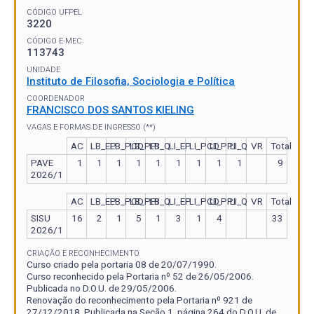
CÓDIGO UFPEL
3220
CÓDIGO E-MEC
113743
UNIDADE
Instituto de Filosofia, Sociologia e Política
COORDENADOR
FRANCISCO DOS SANTOS KIELING
VAGAS E FORMAS DE INGRESSO (**)
AC
LB_EP
LB_PCD
LB_PPI
LB_Q
LI_EP
LI_PCD
LI_PPI
LI_Q
VR
Total
PAVE
1
1
1
1
1
1
1
1
1
9
2026/1
AC
LB_EP
LB_PCD
LB_PPI
LB_Q
LI_EP
LI_PCD
LI_PPI
LI_Q
VR
Total
SISU
16
2
1
5
1
3
1
4
33
2026/1
CRIAÇÃO E RECONHECIMENTO
Curso criado pela portaria 08 de 20/07/1990.
Curso reconhecido pela Portaria nº 52 de 26/05/2006.
Publicada no D.O.U. de 29/05/2006.
Renovação do reconhecimento pela Portaria nº 921 de
27/12/2018. Publicada na Seção 1, página 264 do D.O.U. de