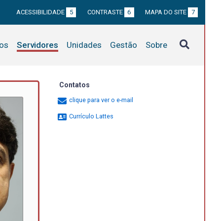
ACESSIBILIDADE
5
CONTRASTE
6
MAPA DO SITE
7
tos
Servidores
Unidades
Gestão
Sobre
Contatos
clique para ver o e-mail
Currículo Lattes