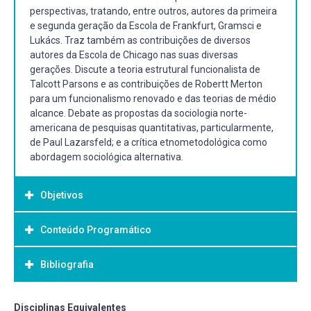
perspectivas, tratando, entre outros, autores da primeira
e segunda geração da Escola de Frankfurt, Gramsci e
Lukács. Traz também as contribuições de diversos
autores da Escola de Chicago nas suas diversas
gerações. Discute a teoria estrutural funcionalista de
Talcott Parsons e as contribuições de Robertt Merton
para um funcionalismo renovado e das teorias de médio
alcance. Debate as propostas da sociologia norte-
americana de pesquisas quantitativas, particularmente,
de Paul Lazarsfeld; e a crítica etnometodológica como
abordagem sociológica alternativa.
Objetivos
Conteúdo Programático
Objetivo Geral:
Objetivo Geral
Bibliografia
A primeira Escola de Frankfurt. Ciência tradicional e teoria
Analisar a capacidade analítica dos conceitos elaborados
crítica, dominação, racionalização instrumental e indústria
pelos teóricos que buscavam compreender e interpretar a
cultural, entre outros conceitos. As obras de Max
vida social no mundo contemporâneo entre as décadas
Bibliografia Básica:
Disciplinas Equivalentes