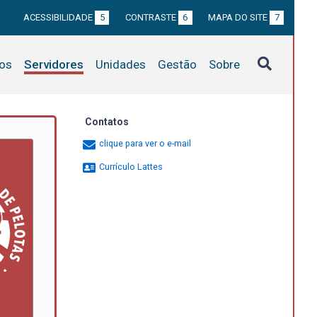
ACESSIBILIDADE
5
CONTRASTE
6
MAPA DO SITE
7
tos
Servidores
Unidades
Gestão
Sobre
Contatos
clique para ver o e-mail
Currículo Lattes