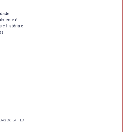
idade
ualmente é
 e História e
as
DAS DO LATTES