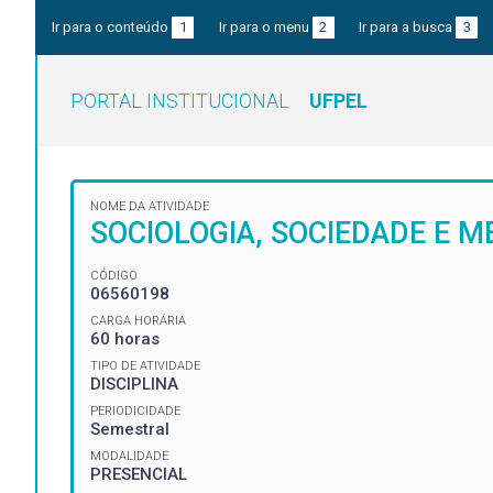
Ir para o conteúdo
1
Ir para o menu
2
Ir para a busca
3
PORTAL INSTITUCIONAL
UFPEL
NOME DA ATIVIDADE
SOCIOLOGIA, SOCIEDADE E M
CÓDIGO
06560198
CARGA HORÁRIA
60 horas
TIPO DE ATIVIDADE
DISCIPLINA
PERIODICIDADE
Semestral
MODALIDADE
PRESENCIAL