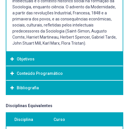
intelectuais e o contexto histórico social na formação da
Sociologia, enquanto ciência. O advento da Modernidade,
a partir das revoluções Industrial, Francesa, 1848 e a
primavera dos povos, e as consequências econômicas,
sociais, culturais, refletidas pelos intelectuais
predecessores da Sociologia (Saint-Simon, Augusto
Comte, Harriet Martineau, Herbert Spencer, Gabriel Tarde,
John Stuart Mill, Karl Marx, Flora Tristan).
Objetivos
Conteúdo Programático
Objetivo Geral:
A disciplina visa discutir as principais influências
Bibliografia
O CONTEXTO HISTÓRICO DO APARECIMENTO DA
intelectuais e o contexto histórico social na formação da
SOCIOLOGIA
Sociologia, enquanto ciência.
A emergência de novas formas de pensar: racionalismo,
Bibliografia Básica:
Disciplinas Equivalentes
empirismo e iluminismo Revolução Industrial.
Revolução Francesa
COMTE, Augusto: Curso de filosofia positiva ; Discurso
Disciplina
Curso
A primavera dos Povos – 1848
preliminar sobre o conjunto do positivismo: Catecismo
PRECURSORES DA SOCIOLOGIA
positivista / 1996, 336 p.