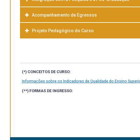
gestão escolar, acessórias pedagógicas diversas, orienta
coletivamente com os demais professores, alunos e out
Acompanhamento de Egressos
Projeto Pedagógico do Curso
Baixar
(*) CONCEITOS DE CURSO:
Informações sobre os Indicadores de Qualidade do Ensino Superio
(**) FORMAS DE INGRESSO: