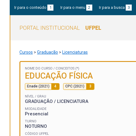
Ir para o conteúdo
1
Ir para o menu
2
Ir para a busca
3
PORTAL INSTITUCIONAL
UFPEL
Cursos
>
Graduação
>
Licenciaturas
NOME DO CURSO /
CONCEITOS (*)
EDUCAÇÃO FÍSICA
Enade (2021)
4
CPC (2021)
3
NÍVEL / GRAU
GRADUAÇÃO / LICENCIATURA
MODALIDADE
Presencial
TURNO
NOTURNO
CÓDIGO UFPEL