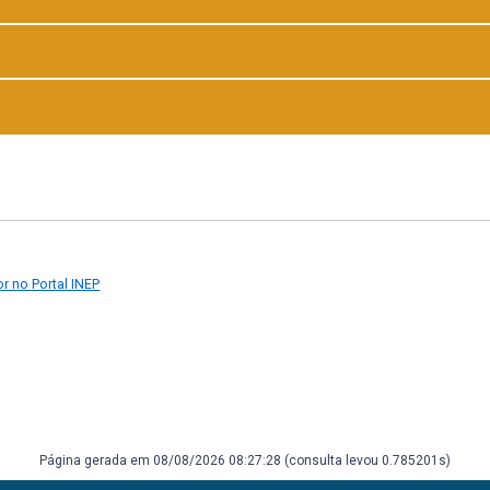
ção e participação em eventos e atividades escolares. Capacidade de ag
ros membros da comunidade escolar.
r no Portal INEP
Página gerada em 08/08/2026 08:27:28 (consulta levou 0.785201s)