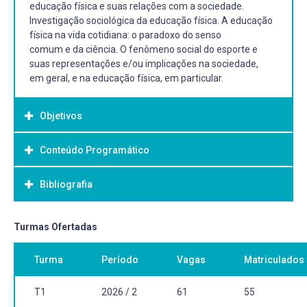
educação física e suas relações com a sociedade.
Investigação sociológica da educação física. A educação
física na vida cotidiana: o paradoxo do senso
comum e da ciência. O fenômeno social do esporte e
suas representações e/ou implicações na sociedade,
em geral, e na educação física, em particular.
Objetivos
Conteúdo Programático
Objetivo Geral:
Explicitar as relações entre educação física e sociedade –
Bibliografia
aspectos históricos, culturais, econômicos,
sociais, esportivos, pedagógicos, ideológicos, filosóficos,
sociológicos, religiosos, políticos;
Bibliografia Básica:
Turmas Ofertadas
- Apresentar as perspectivas sociopolíticas e
BAUMAN, Zygmunt; MAY, Tim. Aprendendo a pensar com
educacionais da educação física;
Turma
Período
Vagas
Matriculados
a sociologia. Rio de Janeiro: Jorge Zahar, 2010. Tradução
- Promover reflexão e compreensão dos conceitos e
de Alexandre Werneck. 301 p.
noções, saberes e práticas implícitos nos conteúdos e
BRACHT, Valter. Sociologia crítica do esporte: Uma
T1
2026 / 2
61
55
escolhas metodológicas da educação física;
introdução. 3 ed. rev., Ijuí: Unijuí, 2004. 136 p. (Coleção