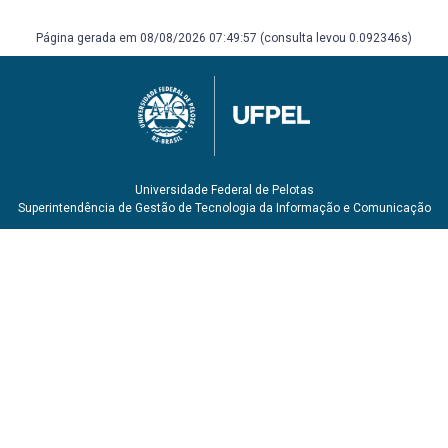
diversidade. Campinas: Autores Associados, 2005. 134 p.
FERNANDES, Florestan. Significado do protesto negro. São
Página gerada em 08/08/2026 07:49:57 (consulta levou 0.092346s)
Paulo: Cortez, 1989.
COLETIVO DE AUTORES. Metodologia do ensino de
Educação física. São Paulo, Cortez, 1992.
Universidade Federal de Pelotas
Superintendência de Gestão de Tecnologia da Informação e Comunicação