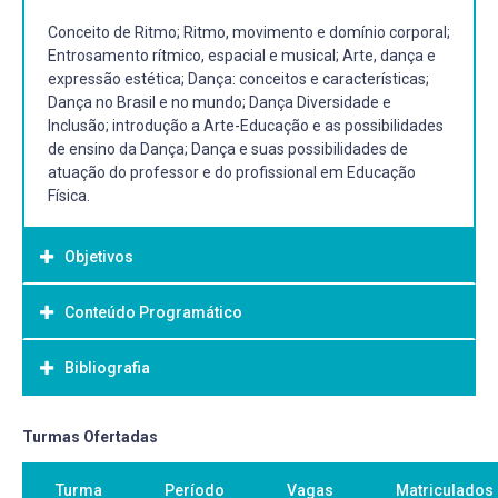
Conceito de Ritmo; Ritmo, movimento e domínio corporal;
Entrosamento rítmico, espacial e musical; Arte, dança e
expressão estética; Dança: conceitos e características;
Dança no Brasil e no mundo; Dança Diversidade e
Inclusão; introdução a Arte-Educação e as possibilidades
de ensino da Dança; Dança e suas possibilidades de
atuação do professor e do profissional em Educação
Física.
Objetivos
Conteúdo Programático
Objetivo Geral:
Problematizar e experienciar os fundamentos estéticos,
Bibliografia
históricos, culturais, técnicos e pedagógicos da dança de
modo a compreender as possibilidades de trato com este
saber no contexto da atuação do profissional de
Bibliografia Básica:
Turmas Ofertadas
Educação Física no âmbito escolar e não
CLARO, E.E. Método Dança Educação Física, uma reflexão
escolar, por meio de reflexão e debate crítico. Conhecer e
Turma
Período
Vagas
Matriculados
sobre consciência corporal e Profissional. São Paulo:
vivenciar o ritmo e o movimento enquanto possibilidade