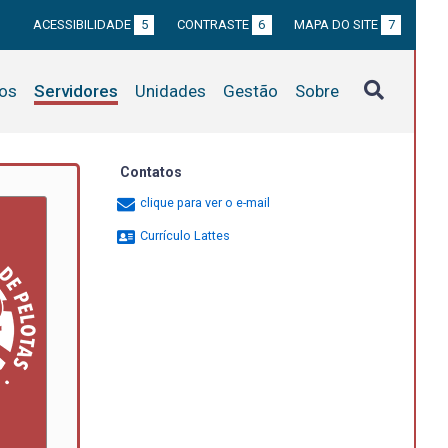
ACESSIBILIDADE
5
CONTRASTE
6
MAPA DO SITE
7
tos
Servidores
Unidades
Gestão
Sobre
Contatos
clique para ver o e-mail
Currículo Lattes