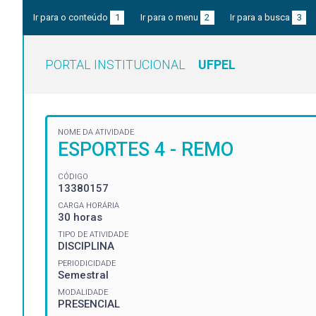
Ir para o conteúdo
1
Ir para o menu
2
Ir para a busca
3
PORTAL INSTITUCIONAL
UFPEL
NOME DA ATIVIDADE
ESPORTES 4 - REMO
CÓDIGO
13380157
CARGA HORÁRIA
30 horas
TIPO DE ATIVIDADE
DISCIPLINA
PERIODICIDADE
Semestral
MODALIDADE
PRESENCIAL