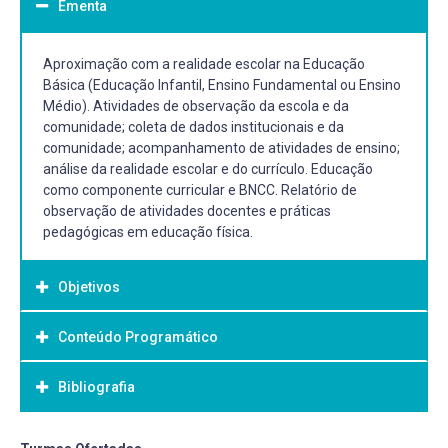
Ementa
Aproximação com a realidade escolar na Educação
Básica (Educação Infantil, Ensino Fundamental ou Ensino
Médio). Atividades de observação da escola e da
comunidade; coleta de dados institucionais e da
comunidade; acompanhamento de atividades de ensino;
análise da realidade escolar e do currículo. Educação
como componente curricular e BNCC. Relatório de
observação de atividades docentes e práticas
pedagógicas em educação física.
Objetivos
Conteúdo Programático
Objetivo Geral:
Promover a reflexão e viabilizar processos de re-
Bibliografia
conhecimento do estudante em seu projeto e desejo de
ser professor de Educação Física, conhecedor e mediador
de processos de ensino e aprendizagem das práticas
Bibliografia Básica: