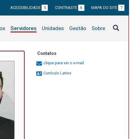
ACESSIBILIDADE
5
CONTRASTE
6
MAPA DO SITE
7
tos
Servidores
Unidades
Gestão
Sobre
Contatos
clique para ver o e-mail
Currículo Lattes