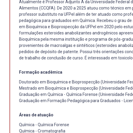
Atualmente é Professor Adjunto A da Universidade Federal de
Alimentos (CCQFA). De 2020 a 2025 atuou como técnico em per
professor substituto na UFPel além de ter atuado como pro
pedagógica para graduados em Química. Recebeu o grau de
em Bioquímica e Bioprospecçâo da UFPel em 2020 pelo estud
formulações esteroides anabolizantes androgênicos apreendi
Bioquímica pela mesma instituição e programa de pós-gradua
provenientes de macroalgas e sintéticos (esteroides anaboliza
pedidos de depósito de patente. Possui três orientações co
de trabalho de conclusão de curso. É interessado em toxicolo
Formação acadêmica
Doutorado em Bioquímica e Bioprospecção (Universidade Fed
Mestrado em Bioquímica e Bioprospecção (Universidade Fede
Graduação em Química - Química Forense (Universidade Fede
Graduação em Formação Pedagógica para Graduados - Licenc
Áreas de atuação
Química - Química Forense
Química - Cromatografia