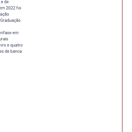
 e de
 em 2022 foi
mação
s-Graduação
 ênfase em
urais
ivro e quatro
ões de banca