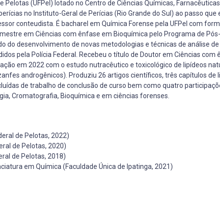
 Pelotas (UFPel) lotado no Centro de Ciências Químicas, Farnacêuticas
ícias no Instituto-Geral de Perícias (Rio Grande do Sul) ao passo que
fessor conteudista. É bacharel em Química Forense pela UFPel com for
 mestre em Ciências com ênfase em Bioquímica pelo Programa de Pó
o do desenvolvimento de novas metodologias e técnicas de análise de
dos pela Polícia Federal. Recebeu o título de Doutor em Ciências com
ção em 2022 com o estudo nutracêutico e toxicológico de lipídeos nat
nfes androgênicos). Produziu 26 artigos científicos, três capítulos de l
ncluídas de trabalho de conclusão de curso bem como quatro participaç
gia, Cromatografia, Bioquímica e em ciências forenses.
eral de Pelotas, 2022)
ral de Pelotas, 2020)
ral de Pelotas, 2018)
iatura em Química (Faculdade Única de Ipatinga, 2021)