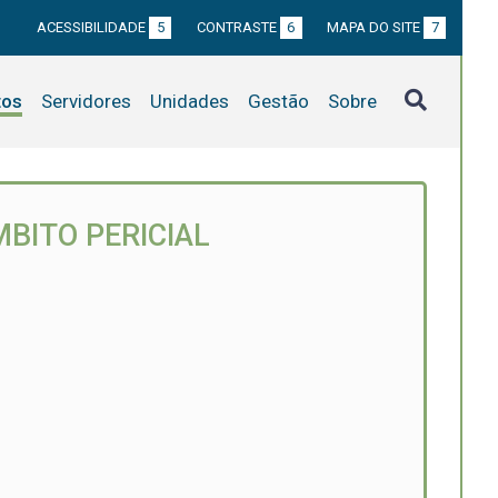
ACESSIBILIDADE
5
CONTRASTE
6
MAPA DO SITE
7
tos
Servidores
Unidades
Gestão
Sobre
BITO PERICIAL