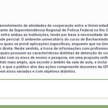
senvolvimento de atividades de cooperação entre a Universidad
tante da Superintendência Regional de Polícia Federal no Rio 
entre ambas as instituições, tendo por base a necessidade d
de pericial. O ambiente universitário do curso de Bacharelad
 quais se prevê aplicações específicas, enquanto que na Unid
ireta. Neste sentido, a troca de informações com profissiona
 quais possuem as características distintas de detenção do co
nsão com os eixos de ensino e pesquisa, em uma proposta unif
do mais amplo, que excede o âmbito da sala de aula, e inclui 
, e que o público alvo das ações compreende discentes da UFP
em eixos variados e com objetivos distintos.