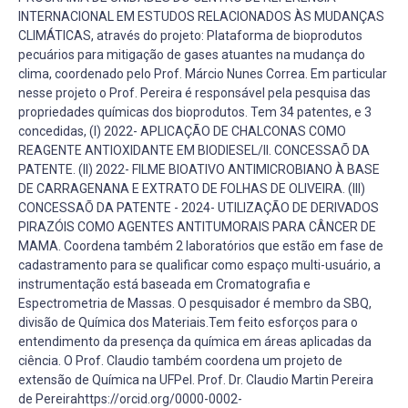
INTERNACIONAL EM ESTUDOS RELACIONADOS ÀS MUDANÇAS
CLIMÁTICAS, através do projeto: Plataforma de bioprodutos
pecuários para mitigação de gases atuantes na mudança do
clima, coordenado pelo Prof. Márcio Nunes Correa. Em particular
nesse projeto o Prof. Pereira é responsável pela pesquisa das
propriedades químicas dos bioprodutos. Tem 34 patentes, e 3
concedidas, (I) 2022- APLICAÇÃO DE CHALCONAS COMO
REAGENTE ANTIOXIDANTE EM BIODIESEL/II. CONCESSAÕ DA
PATENTE. (II) 2022- FILME BIOATIVO ANTIMICROBIANO À BASE
DE CARRAGENANA E EXTRATO DE FOLHAS DE OLIVEIRA. (III)
CONCESSAÕ DA PATENTE - 2024- UTILIZAÇÃO DE DERIVADOS
PIRAZÓIS COMO AGENTES ANTITUMORAIS PARA CÂNCER DE
MAMA. Coordena também 2 laboratórios que estão em fase de
cadastramento para se qualificar como espaço multi-usuário, a
instrumentação está baseada em Cromatografia e
Espectrometria de Massas. O pesquisador é membro da SBQ,
divisão de Química dos Materiais.Tem feito esforços para o
entendimento da presença da química em áreas aplicadas da
ciência. O Prof. Claudio também coordena um projeto de
extensão de Química na UFPel. Prof. Dr. Claudio Martin Pereira
de Pereirahttps://orcid.org/0000-0002-