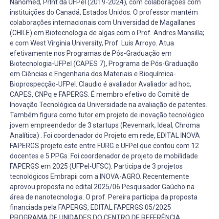
Nanomed, PrInt da UFPel (2019-2024), com colaborações com
instituições do Canadá, Estados Unidos. O professor mantém
colaborações internacionais com Universidad de Magallanes
(CHILE) em Biotecnologia de algas com o Prof. Andres Mansilla;
e com West Virginia University, Prof. Luis Arroyo. Atua
efetivamente nos Programas de Pós-Graduação em
Biotecnologia-UFPel (CAPES 7), Programa de Pós-Graduação
em Ciências e Engenharia dos Materiais e Bioquímica-
Bioprospecção-UFPel. Claudio é avaliador Avaliador ad hoc,
CAPES, CNPq e FAPERGS. É membro efetivo do Comitê de
Inovação Tecnológica da Universidade na avaliação de patentes.
Também figura como tutor em projeto de inovação tecnológico
jovem empreendedor de 3 startups (Revemark, Ideal, Chroma
Analítica) . Foi coordenador do Projeto em rede, EDITAL INOVA
FAPERGS projeto este entre FURG e UFPel que contou com 12
docentes e 5 PPGs. Foi coordenador de projeto de mobilidade
FAPERGS em 2025 (UFPel-UFSC). Participa de 3 projetos
tecnológicos Embrapii com a INOVA-AGRO. Recentemente
aprovou proposta no edital 2025/06 Pesquisador Gaúcho na
área de nanotecnologia. O prof. Pereira participa da proposta
financiada pela FAPERGS, EDITAL FAPERGS 05/2025
PROGRAMA DE UNIDADES DO CENTRO DE REFERÊNCIA