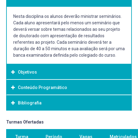
Nesta disciplina os alunos deverão ministrar seminários.
Cada aluno apresentará pelo menos um seminário que
deverá versar sobre temas relacionados ao seu projeto
de doutorado com apresentação de resultados
referentes ao projeto. Cada seminário deverá ter a
duração de 40 a 50 minutos e sua avaliação será por uma
banca examinadora definida pelo colegiado do curso.
Objetivos
Conteúdo Programático
Objetivo Geral:
-
Bibliografia
Bibliografia Básica:
Turmas Ofertadas
Bibliografia atual referente ao assunto a ser apresentado
Turma
Período
Vagas
Matriculados
no Seminário.