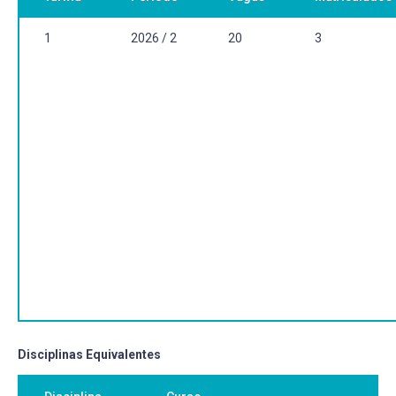
Trabalhos originais publicados em revistas indexadas de
circulação nacional e internacional.
1
2026 / 2
20
3
Disciplinas Equivalentes