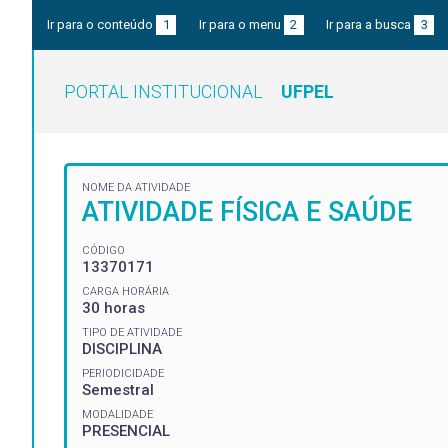
Ir para o conteúdo
1
Ir para o menu
2
Ir para a busca
3
PORTAL INSTITUCIONAL
UFPEL
NOME DA ATIVIDADE
ATIVIDADE FÍSICA E SAÚDE
CÓDIGO
13370171
CARGA HORÁRIA
30 horas
TIPO DE ATIVIDADE
DISCIPLINA
PERIODICIDADE
Semestral
MODALIDADE
PRESENCIAL