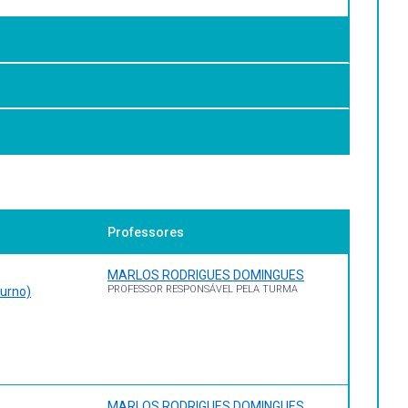
nicius Nahas. – 7. ed. –Florianópolis, Ed. do Autor, 2017.
Professores
MARLOS RODRIGUES DOMINGUES
PROFESSOR RESPONSÁVEL PELA TURMA
turno)
, 2009
ca para a População Brasileira [recurso eletrônico] /
úde, 2021
MARLOS RODRIGUES DOMINGUES