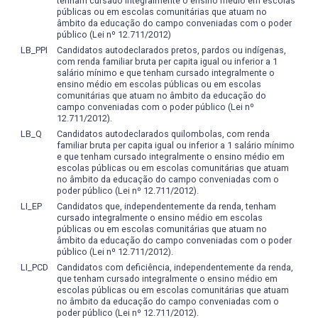
tenham cursado integralmente o ensino médio em escolas
ensino/aprendizagem;
acadêmico) em Química, e Pós-Graduação (Mestrado e
públicas ou em escolas comunitárias que atuam no
e) consciência da importância social da profissão como
âmbito da educação do campo conveniadas com o poder
Doutorado acadêmico) em Bioquímica e Bioprospecção,
possibilidade de desenvolvimento social e coletivo.
público (Lei nº 12.711/2012)
onde os egressos tem possibilidade de continuidade a
LB_PPI
Candidatos autodeclarados pretos, pardos ou indígenas,
formação, no âmbito da Pós-Graduação.
com renda familiar bruta per capita igual ou inferior a 1
salário mínimo e que tenham cursado integralmente o
ensino médio em escolas públicas ou em escolas
comunitárias que atuam no âmbito da educação do
campo conveniadas com o poder público (Lei nº
12.711/2012).
LB_Q
Candidatos autodeclarados quilombolas, com renda
familiar bruta per capita igual ou inferior a 1 salário mínimo
e que tenham cursado integralmente o ensino médio em
escolas públicas ou em escolas comunitárias que atuam
no âmbito da educação do campo conveniadas com o
poder público (Lei nº 12.711/2012).
LI_EP
Candidatos que, independentemente da renda, tenham
cursado integralmente o ensino médio em escolas
públicas ou em escolas comunitárias que atuam no
âmbito da educação do campo conveniadas com o poder
público (Lei nº 12.711/2012).
LI_PCD
Candidatos com deficiência, independentemente da renda,
que tenham cursado integralmente o ensino médio em
escolas públicas ou em escolas comunitárias que atuam
no âmbito da educação do campo conveniadas com o
poder público (Lei nº 12.711/2012).