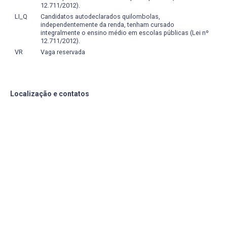
12.711/2012).
LI_Q
Candidatos autodeclarados quilombolas,
independentemente da renda, tenham cursado
integralmente o ensino médio em escolas públicas (Lei nº
12.711/2012).
VR
Vaga reservada
Localização e contatos