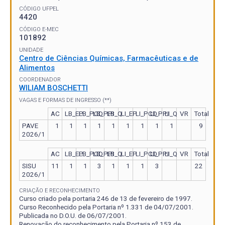
CÓDIGO UFPEL
4420
CÓDIGO E-MEC
101892
UNIDADE
Centro de Ciências Químicas, Farmacêuticas e de
Alimentos
COORDENADOR
WILIAM BOSCHETTI
VAGAS E FORMAS DE INGRESSO (**)
AC
LB_EP
LB_PCD
LB_PPI
LB_Q
LI_EP
LI_PCD
LI_PPI
LI_Q
VR
Total
PAVE
1
1
1
1
1
1
1
1
1
9
2026/1
AC
LB_EP
LB_PCD
LB_PPI
LB_Q
LI_EP
LI_PCD
LI_PPI
LI_Q
VR
Total
SISU
11
1
1
3
1
1
1
3
22
2026/1
CRIAÇÃO E RECONHECIMENTO
Curso criado pela portaria 246 de 13 de fevereiro de 1997.
Curso Reconhecido pela Portaria nº 1.331 de 04/07/2001.
Publicada no D.O.U. de 06/07/2001.
Renovação do reconhecimento pela Portaria nº 153 de