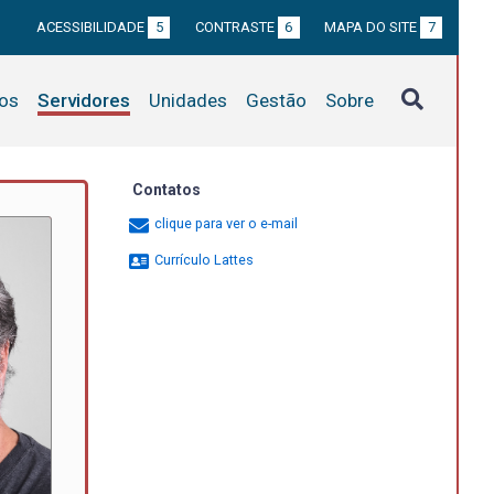
ACESSIBILIDADE
5
CONTRASTE
6
MAPA DO SITE
7
tos
Servidores
Unidades
Gestão
Sobre
Contatos
clique para ver o e-mail
Currículo Lattes