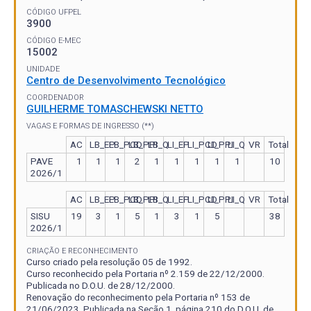
CÓDIGO UFPEL
3900
CÓDIGO E-MEC
15002
UNIDADE
Centro de Desenvolvimento Tecnológico
COORDENADOR
GUILHERME TOMASCHEWSKI NETTO
VAGAS E FORMAS DE INGRESSO (**)
AC
LB_EP
LB_PCD
LB_PPI
LB_Q
LI_EP
LI_PCD
LI_PPI
LI_Q
VR
Total
PAVE
1
1
1
2
1
1
1
1
1
10
2026/1
AC
LB_EP
LB_PCD
LB_PPI
LB_Q
LI_EP
LI_PCD
LI_PPI
LI_Q
VR
Total
SISU
19
3
1
5
1
3
1
5
38
2026/1
CRIAÇÃO E RECONHECIMENTO
Curso criado pela resolução 05 de 1992.
Curso reconhecido pela Portaria nº 2.159 de 22/12/2000.
Publicada no D.O.U. de 28/12/2000.
Renovação do reconhecimento pela Portaria nº 153 de
21/06/2023. Publicada na Seção 1, página 210 do D.O.U. de