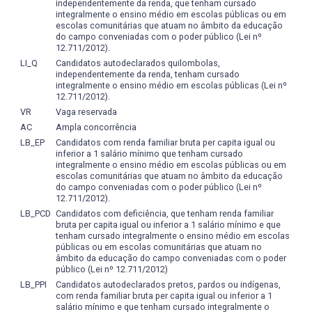
independentemente da renda, que tenham cursado
uma abordagem teórica. Assim, as metodologias de
• da capacidade de atuar em um mundo globalizado do
uma monografia e de uma defesa pública. Com o objetivo
integralmente o ensino médio em escolas públicas ou em
avaliação devem variar de acordo com as atividades para
trabalho.
de proporcionar uma formação ampla e consistente, são
escolas comunitárias que atuam no âmbito da educação
as quais foram desenvolvidas, contemplando as
do campo conveniadas com o poder público (Lei nº
oferecidas, no currículo, disciplinas de cunho humano e
atividades práticas, as teóricas e as teórico-práticas,
12.711/2012).
profissional, que discutem ética profissional, sociologia,
considerando os aspectos interdisciplinares. Como
LI_Q
Candidatos autodeclarados quilombolas,
método científico, filosofia, legislação em informática,
independentemente da renda, tenham cursado
estratégias de ensino-aprendizagem sugere-se o uso de
entre outras. O Curso estimula os acadêmicos a
integralmente o ensino médio em escolas públicas (Lei nº
aula expositiva dialogada, estudo de texto, tempestade
12.711/2012).
participarem de diversas atividades para a consolidação e
cerebral (brainstorming), estudo dirigido, listas e fóruns
VR
Vaga reservada
complementação de conhecimentos pela participação
de discussão eletrônicos, solução de problemas práticos,
AC
Ampla concorrência
em projetos de pesquisa, ensino e extensão, em eventos
seminário, estudo de caso, workshops, entre outros. O
científicos, entre outras atividades que são avaliadas e, se
LB_EP
Candidatos com renda familiar bruta per capita igual ou
processo de avaliação do ensino e de aprendizagem
inferior a 1 salário mínimo que tenham cursado
aprovadas, contam como carga horária curricular em
obedece às normas e aos procedimentos estabelecidos
integralmente o ensino médio em escolas públicas ou em
Atividade Complementar ou Livres. Deste modo, o aluno
escolas comunitárias que atuam no âmbito da educação
pelo Conselho Universitário. A avaliação constitui
pode flexibilizar a sua formação realizando atividades
do campo conveniadas com o poder público (Lei nº
processo contínuo, sistemático e acumulativo. A
12.711/2012).
alternativas que são relevantes para a sua formação. A
aprendizagem do aluno, nas disciplinas regulares
LB_PCD
Candidatos com deficiência, que tenham renda familiar
duração recomendada para o Curso é definida
constantes no currículo, será avaliada abrangendo
bruta per capita igual ou inferior a 1 salário mínimo e que
justamente para priorizar a formação completa do aluno,
tenham cursado integralmente o ensino médio em escolas
aspectos de assiduidade e avaliação de conhecimentos. A
incluindo as disciplinas obrigatórias e optativas, sem
públicas ou em escolas comunitárias que atuam no
aprovação em cada disciplina é apurada semestralmente
âmbito da educação do campo conveniadas com o poder
sobrecargas, e reservando tempo para as Atividades
e fica condicionada a frequência do aluno pelo menos
público (Lei nº 12.711/2012)
Complementares e Livres. A distribuição de disciplinas
75% (setenta e cinco por cento) das aulas teóricas e 75%
LB_PPI
Candidatos autodeclarados pretos, pardos ou indígenas,
nos semestres é realizada de forma a permitir, também,
com renda familiar bruta per capita igual ou inferior a 1
(setenta e cinco por cento) das aulas práticas. O
que o aluno opte por uma redução na duração de sua
salário mínimo e que tenham cursado integralmente o
aproveitamento será aferido em cada disciplina mediante