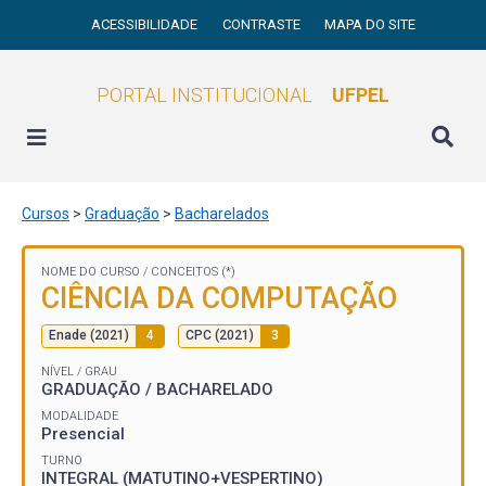
ACESSIBILIDADE
CONTRASTE
MAPA DO SITE
PORTAL INSTITUCIONAL
UFPEL
Cursos
>
Graduação
>
Bacharelados
NOME DO CURSO /
CONCEITOS (*)
CIÊNCIA DA COMPUTAÇÃO
Enade (2021)
4
CPC (2021)
3
NÍVEL / GRAU
GRADUAÇÃO / BACHARELADO
MODALIDADE
Presencial
TURNO
INTEGRAL (MATUTINO+VESPERTINO)