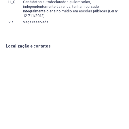
LI_Q
Candidatos autodeclarados quilombolas,
Curso, além de fazer uso das TICs (Tecnologias da
independentemente da renda, tenham cursado
Informação e Comunicação) conforme legislação em
integralmente o ensino médio em escolas públicas (Lei nº
vigor.
12.711/2012).
VR
Vaga reservada
Localização e contatos