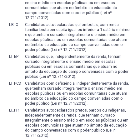
formação até o limite mínimo previsto nas diretrizes
ensino médio em escolas públicas ou em escolas
a realização de pelo menos 2 (duas) verificações com o
comunitárias que atuam no âmbito da educação do
curriculares.
mesmo peso, distribuídas ao longo do período, sem
campo conveniadas com o poder público (Lei nº
12.711/2012).
prejuízo de outras verificações de aula e trabalhos
LB_Q
Candidatos autodeclarados quilombolas, com renda
previstos no plano de ensino da disciplina. A média das
familiar bruta per capita igual ou inferior a 1 salário mínimo
verificações constitui a nota semestral, considerando-se
e que tenham cursado integralmente o ensino médio em
aprovado o aluno que obtiver nota semestral igual ou
escolas públicas ou em escolas comunitárias que atuam
no âmbito da educação do campo conveniadas com o
superior a 7,0 (sete). Considerar-se-á definitivamente
poder público (Lei nº 12.711/2012).
reprovado o aluno que obtiver, média semestral inferior a
LI_EP
Candidatos que, independentemente da renda, tenham
3,0 (três). O aluno que obtiver média semestral inferior a
cursado integralmente o ensino médio em escolas
7,0 (sete) e igual ou superior a 3,0 (três), submeter-se-á a
públicas ou em escolas comunitárias que atuam no
âmbito da educação do campo conveniadas com o poder
um exame, versando sobre toda a matéria lecionada no
público (Lei nº 12.711/2012).
período. Considera-se aprovado o aluno que, feito o
LI_PCD
Candidatos com deficiência, independentemente da renda,
referido exame, obtiver média igual ou superior a 5
que tenham cursado integralmente o ensino médio em
(cinco), resultante da divisão por 2 (dois) da soma da nota
escolas públicas ou em escolas comunitárias que atuam
semestral com a do exame. Parte da carga horária de
no âmbito da educação do campo conveniadas com o
poder público (Lei nº 12.711/2012).
cada disciplina poderá ser cumprida de forma
LI_PPI
Candidatos autodeclarados pretos, pardos ou indígenas,
semipresencial até o limite de 20% da carga horária total.
independentemente da renda, que tenham cursado
Além disso, também poderão ser ofertadas disciplinas
integralmente o ensino médio em escolas públicas ou em
integralmente à distância, a critério do Colegiado de
escolas comunitárias que atuam no âmbito da educação
do campo conveniadas com o poder público (Lei nº
Curso. O total de atividades semipresenciais não devem
12.711/2012).
ultrapassar 20% (vinte por cento) da carga horária total do