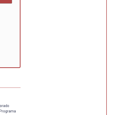
torado
o Programa