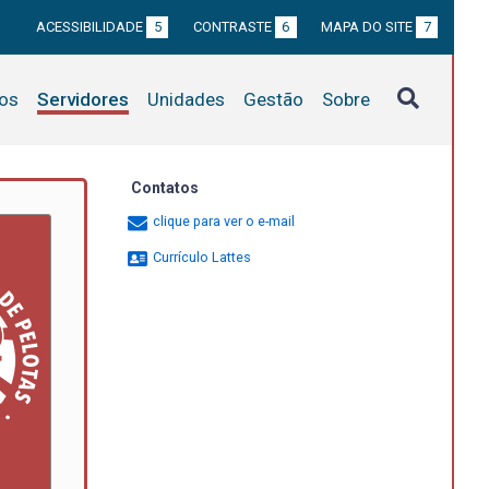
ACESSIBILIDADE
5
CONTRASTE
6
MAPA DO SITE
7
tos
Servidores
Unidades
Gestão
Sobre
Contatos
clique para ver o e-mail
Currículo Lattes