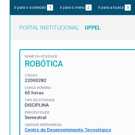
Ir para o conteúdo
1
Ir para o menu
2
Ir para a busca
3
PORTAL INSTITUCIONAL
UFPEL
NOME DA ATIVIDADE
ROBÓTICA
CÓDIGO
22000282
CARGA HORÁRIA
60 horas
TIPO DE ATIVIDADE
DISCIPLINA
PERIODICIDADE
Semestral
UNIDADE RESPONSÁVEL
Centro de Desenvolvimento Tecnológico