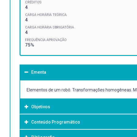
CRÉDITOS
4
CARGA HORÁRIA TEÓRICA
4
CARGA HORÁRIA OBRIGATÓRIA
4
FREQUÊNCIA APROVAÇÃO
75%
Ementa
Elementos de um robô. Transformações homogêneas. Mode
Objetivos
Conteúdo Programático
Objetivo Geral:
Capacitar o aluno a compreender e especificar sistemas 