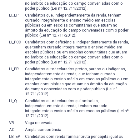
no âmbito da educação do campo conveniadas com o
propostos: 1. Aspectos sócio-culturais, históricos e
poder público (Lei nº 12.711/2012).
educacionais; e, 2. Planejamento e gestão, ambos
LI_EP
Candidatos que, independentemente da renda, tenham
pensados de modo interdisciplinar procurando atender a
cursado integralmente o ensino médio em escolas
transversalidade que caracteriza o turismo e na busca de
públicas ou em escolas comunitárias que atuam no
transcender visões mais especializadas e fragmentadas
âmbito da educação do campo conveniadas com o poder
público (Lei nº 12.711/2012).
de algumas estruturas curriculares, contemplando a
LI_PCD
Candidatos com deficiência, independentemente da renda,
formação de um profissional capaz de entender as
que tenham cursado integralmente o ensino médio em
nuances e complexidade do fenômeno turístico. A
escolas públicas ou em escolas comunitárias que atuam
previsão na grade curricular de disciplinas, estágios
no âmbito da educação do campo conveniadas com o
poder público (Lei nº 12.711/2012).
supervisionados, atividades complementares e formação
LI_PPI
Candidatos autodeclarados pretos, pardos ou indígenas,
livre, tem o intuito de relacionar a teoria e a prática e
independentemente da renda, que tenham cursado
também proporcionar ao discente a vivência da realidade
integralmente o ensino médio em escolas públicas ou em
do fenômeno turístico.
escolas comunitárias que atuam no âmbito da educação
Essa inter-relação entre ensino, pesquisa e extensão se
do campo conveniadas com o poder público (Lei nº
12.711/2012).
efetivará ainda através de aulas práticas, visitas técnicas
LI_Q
Candidatos autodeclarados quilombolas,
e atividades nos laboratórios específicos do Curso de
independentemente da renda, tenham cursado
Bacharelado em Turismo e outros da UFPel, conforme as
integralmente o ensino médio em escolas públicas (Lei nº
Diretrizes Curriculares Nacionais do Curso de Graduação
12.711/2012).
em Turismo (MINISTÉRIO DA EDUCAÇÃO, 2006)[2].
VR
Vaga reservada
A fim de garantir a interdisciplinaridade inerente ao
AC
Ampla concorrência
fenômeno turístico será realizada, pelo menos uma visita
LB_EP
Candidatos com renda familiar bruta per capita igual ou