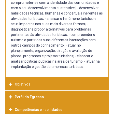
comprometer-se com a identidade das comunidades e
com o seu desenvolvimento sustentável; - desenvolver
habilidades técnicas, humanas e conceituais inerentes às
atividades turísticas; - analisar o fenômeno turístico e
seus impactos nas suas mais diversas formas; -
diagnosticar e propor alternativas para problemas
pertinentes às atividades turísticas; - compreender o
turismo a partir das suas diferentes interseções com
outros campos do conhecimento; - atuar no
planejamento, organização, direção e avaliação de
planos, programas e projetos turísticos; - elaborar e
analisar políticas públicas na área de turismo; - atuar na
implantação e gestão de empresas turísticas.
Objetivos
Perfil do Egresso
OBJETIVO GERAL:
O Curso de Bacharelado em Turismo deverá formar
profissionais com conhecimento para analisar e intervir
Competências e habilidades
O profissional formado no Curso de Bacharelado em