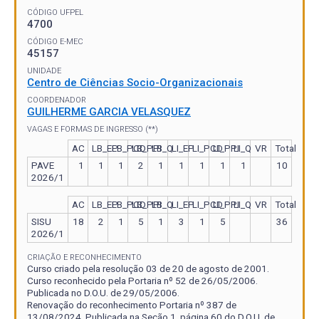
CÓDIGO UFPEL
4700
CÓDIGO E-MEC
45157
UNIDADE
Centro de Ciências Socio-Organizacionais
COORDENADOR
GUILHERME GARCIA VELASQUEZ
VAGAS E FORMAS DE INGRESSO (**)
AC
LB_EP
LB_PCD
LB_PPI
LB_Q
LI_EP
LI_PCD
LI_PPI
LI_Q
VR
Total
PAVE
1
1
1
2
1
1
1
1
1
10
2026/1
AC
LB_EP
LB_PCD
LB_PPI
LB_Q
LI_EP
LI_PCD
LI_PPI
LI_Q
VR
Total
SISU
18
2
1
5
1
3
1
5
36
2026/1
CRIAÇÃO E RECONHECIMENTO
Curso criado pela resolução 03 de 20 de agosto de 2001.
Curso reconhecido pela Portaria nº 52 de 26/05/2006.
Publicada no D.O.U. de 29/05/2006.
Renovação do reconhecimento Portaria nº 387 de
13/08/2024. Publicada na Seção 1, página 60 do D.O.U. de