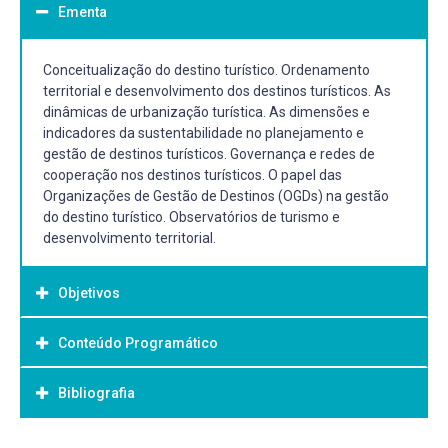
Ementa
Conceitualização do destino turístico. Ordenamento
territorial e desenvolvimento dos destinos turísticos. As
dinâmicas de urbanização turística. As dimensões e
indicadores da sustentabilidade no planejamento e
gestão de destinos turísticos. Governança e redes de
cooperação nos destinos turísticos. O papel das
Organizações de Gestão de Destinos (OGDs) na gestão
do destino turístico. Observatórios de turismo e
desenvolvimento territorial.
Objetivos
Conteúdo Programático
Objetivo Geral:
Analisar os processos de planejamento e gestão de
Bibliografia
destinos turísticos. Compreender o papel das redes de
cooperação e dos instrumentos de governança no
turismo.