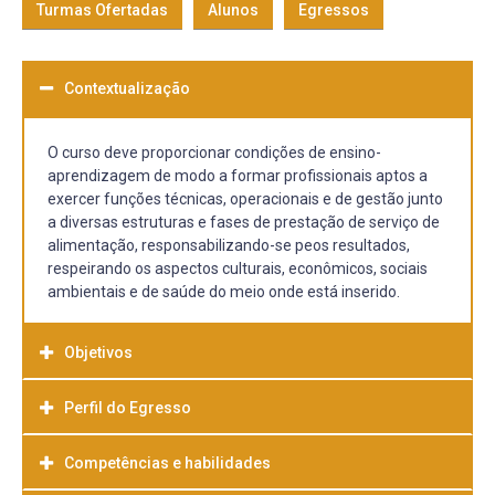
Turmas Ofertadas
Alunos
Egressos
Contextualização
O curso deve proporcionar condições de ensino-
aprendizagem de modo a formar profissionais aptos a
exercer funções técnicas, operacionais e de gestão junto
a diversas estruturas e fases de prestação de serviço de
alimentação, responsabilizando-se peos resultados,
respeirando os aspectos culturais, econômicos, sociais
ambientais e de saúde do meio onde está inserido.
Objetivos
Perfil do Egresso
Competências e habilidades
O futuro Tecnõlogo em Gastrnomia poderá atuar: como
chefe de cozinha ou cozinheiro responsável em