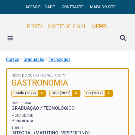
ACESSIBILIDADE
CONTRASTE
MAPA DO SITE
PORTAL INSTITUCIONAL
UFPEL
Cursos
>
Graduação
>
Tecnólogos
NOME DO CURSO /
CONCEITOS (*)
GASTRONOMIA
Enade (2022)
4
CPC (2022)
4
CC (2012)
4
NÍVEL / GRAU
GRADUAÇÃO / TECNOLÓGICO
MODALIDADE
Presencial
TURNO
INTEGRAL (MATUTINO+VESPERTINO)